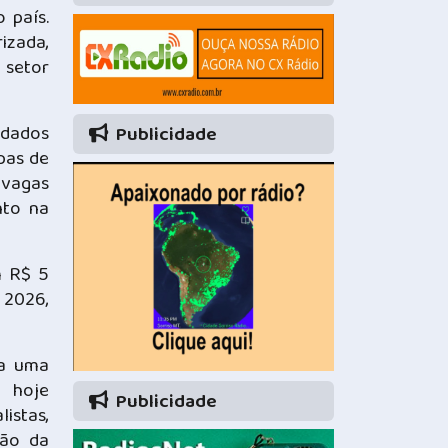
 país.
izada,
 setor
 dados
Publicidade
pas de
 vagas
nto na
m R$ 5
 2026,
ra uma
, hoje
Publicidade
istas,
ção da