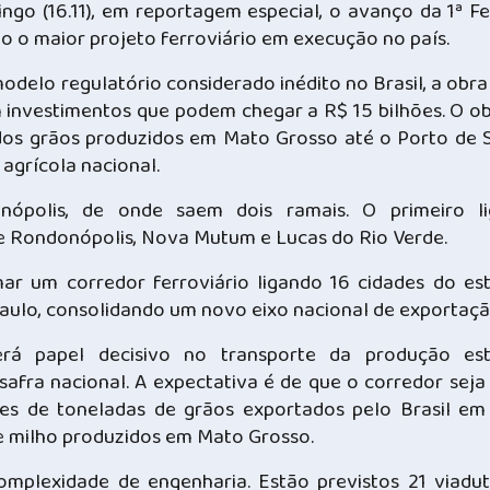
ngo (16.11), em reportagem especial, o avanço da 1ª Fe
 o maior projeto ferroviário em execução no país.
delo regulatório considerado inédito no Brasil, a obra
m investimentos que podem chegar a R$ 15 bilhões. O ob
dos grãos produzidos em Mato Grosso até o Porto de 
 agrícola nacional.
polis, de onde saem dois ramais. O primeiro l
e Rondonópolis, Nova Mutum e Lucas do Rio Verde.
ar um corredor ferroviário ligando 16 cidades do es
ulo, consolidando um novo eixo nacional de exportaçã
rá papel decisivo no transporte da produção est
 safra nacional. A expectativa é de que o corredor seja
es de toneladas de grãos exportados pelo Brasil em
 milho produzidos em Mato Grosso.
plexidade de engenharia. Estão previstos 21 viadut