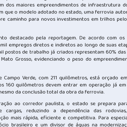
um dos maiores empreendimentos de infraestrutura do
tam que o modelo adotado no estado, uma ferrovia autor
re caminho para novos investimentos em trilhos pelo
nto destacado pela reportagem. De acordo com os
 mil empregos diretos e indiretos ao longo de suas eta
mil postos de trabalho já criados representam 60% das
m Mato Grosso, evidenciando o peso do empreendime
 e Campo Verde, com 211 quilômetros, está orçado e
iros 160 quilômetros devem entrar em operação já em
mesmo da conclusão total da obra da ferrovia.
ração ao corredor paulista, o estado se prepara pa
e cargas, reduzindo a dependência das rodovias
o mais rápida, eficiente e competitiva. Para especial
cio brasileiro e um divisor de águas na moderniza