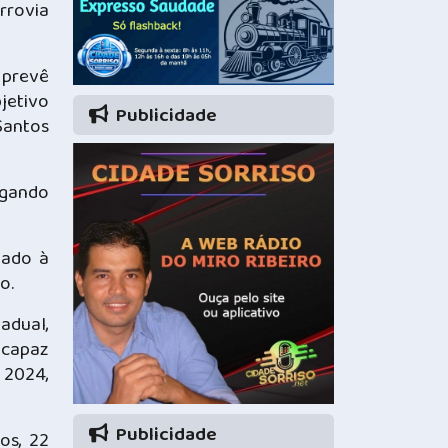
rrovia
 prevê
jetivo
Publicidade
Santos
igando
tado à
o.
adual,
 capaz
 2024,
Publicidade
os, 22